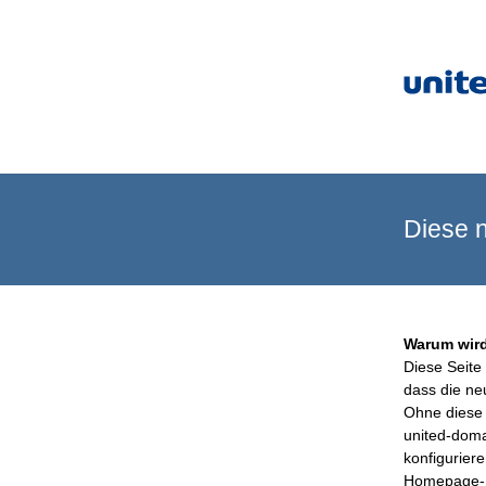
Diese n
Warum wird
Diese Seite 
dass die ne
Ohne diese 
united-doma
konfigurier
Homepage-B