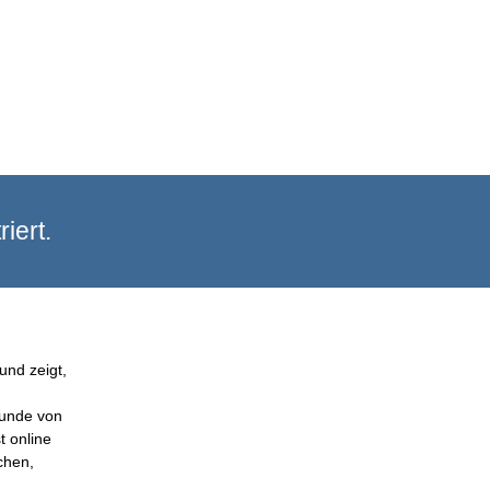
iert.
und zeigt,
Kunde von
t online
chen,